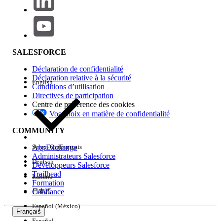
SALESFORCE
Déclaration de confidentialité
Déclaration relative à la sécurité
English
Conditions d’utilisation
Directives de participation
Centre de préférence des cookies
Vos choix en matière de confidentialité
COMMUNITY
AppExchange
Select Org
Français
Administrateurs Salesforce
Deutsch
Développeurs Salesforce
Trailhead
Italiano
Formation
Confiance
日本語
Español (México)
Français
Español