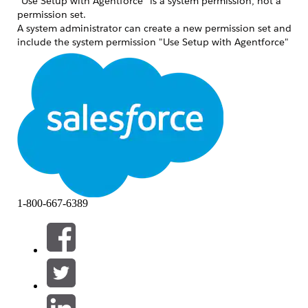
"Use Setup with Agentforce" is a system permission, not a
permission set.
A system administrator can create a new permission set and
include the system permission "Use Setup with Agentforce"
in it.
Ressources supplémentaires
Assign Required Permissions and Access for Setup with
Agentforce (Beta)
Numéro d’article de la base de connaissances
005318702
1-800-667-6389
CET ARTICLE A-T-IL RÉSOLU VOTRE PROBLÈME ?
Dites-nous ce que nous pouvons améliorer !
Oui
Non