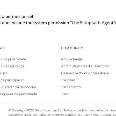
 a permission set.
 and include the system permission "Use Setup with Agentfor
RCE
COMMUNITY
h Agentforce (Beta)
o de privacidade
AppExchange
ão de segurança
Administradores do Salesforce
e uso
Desenvolvedores do Salesforce
s de participação
Trailhead
 preferência de cookies
Treinamento
s opções de privacidade
Trust
© Copyright 2026, Salesforce.com Inc. Todos os direitos reservados. Várias m
Salesforce Brasil, Av. Jornalista Roberto Marinho, 85 - 14º andar - Cidade M