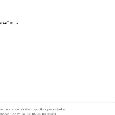
ce" in it.
Sim
Não
arcas comerciais dos respectivos proprietários.
onções, São Paulo - SP, 04575-000 Brasil