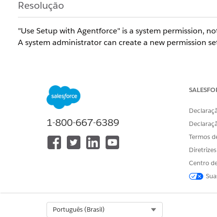
Resolução
"Use Setup with Agentforce" is a system permission, not
A system administrator can create a new permission set
Recursos adicionais
SALESFO
Assign Required Permissions and Access for Setup wit
Declaraçã
1-800-667-6389
Declaraç
Número do artigo do Knowledge
Termos d
005318702
Diretrize
Centro de
ESTE ARTIGO RESOLVEU SEU PROBLEMA?
Sua
Diga-nos para podermos melhorar!
Select Org
Português (Brasil)