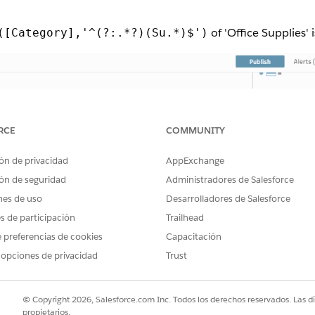
of 'Office Supplies' 
([Category],'^(?:.*?)(Su.*)$')
RCE
COMMUNITY
ón de privacidad
AppExchange
ón de seguridad
Administradores de Salesforce
nes de uso
Desarrolladores de Salesforce
es de participación
Trailhead
 preferencias de cookies
Capacitación
 opciones de privacidad
Trust
© Copyright 2026, Salesforce.com Inc. Todos los derechos reservados. Las d
propietarios.