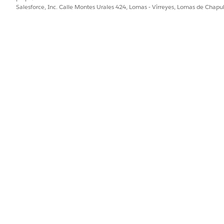
Salesforce, Inc. Calle Montes Urales 424, Lomas - Virreyes, Lomas de Chap
of 'Office Supplies' is
FALSE.
ry],'^(?:.*?)(Su.*)$')