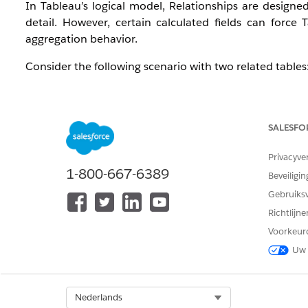
In Tableau’s logical model, Relationships are designed
detail. However, certain calculated fields can force 
aggregation behavior.
Consider the following scenario with two related tables
Table A
Code1
Row No.
SALESFO
1
1
Privacyve
1
2
1-800-667-6389
Beveiligin
1
3
Gebruiks
Richtlijn
Table B
Voorkeur
Code2
Measure
Uw 
1
20
Select Org
Nederlands
The Relationship:
[Code1] = [Code2]