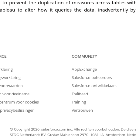
 to prevent the duplication of measures across tables with 
Tableau to alter how it queries the data, inadvertently b
:
RCE
COMMUNITY
rklaring
AppExchange
gsverklaring
Salesforce-beheerders
voorwaarden
Salesforce-ontwikkelaars
en voor deelname
Trailhead
centrum voor cookies
Training
privacybeslissingen
Vertrouwen
© Copyright 2026, salesforce.com inc. Alle rechten voorbehouden. De dive
SFDC Netherlands BV, Gustav Mahlerlaan 2970, 1081 LA, Amsterdam, Nede