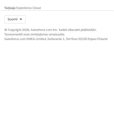
Tarjoaja
Experience Cloud
Select Org
Suomi
© Copyright 2026, Salesforce.com Inc. Kaikki oikeudet pidätetään.
Tavaramerkit ovat omistajiensa omaisuutta.
Salesforce.com EMEA Limited, Keilaranta 1, 3rd floor 02150 Espoo Finland