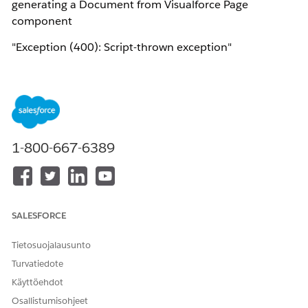
generating a Document from Visualforce Page
component
"Exception (400): Script-thrown exception"
Ratkaisu
Adding "
vlocity ins.Card Framework Configuration"
Custom Setting to the Permission set resolves the issue
1-800-667-6389
Knowledge-artikkelin numero
005318743
SALESFORCE
Tietosuojalausunto
RATKAISIKO TÄMÄ ARTIKKELI ONGELMASI?
Turvatiedote
Anna palautetta, jotta voimme kehittyä!
Käyttöehdot
Kyllä
Ei
Osallistumisohjeet