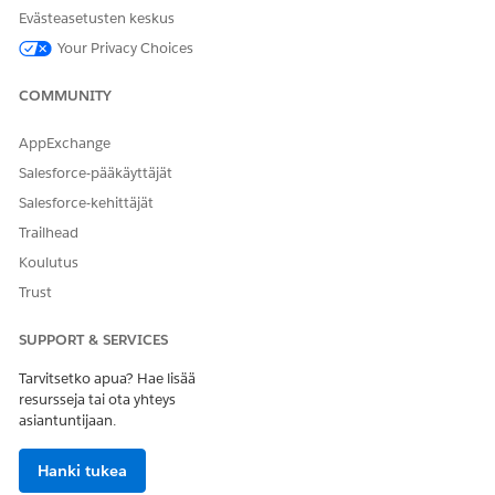
Evästeasetusten keskus
Your Privacy Choices
COMMUNITY
AppExchange
Salesforce-pääkäyttäjät
Salesforce-kehittäjät
Trailhead
Koulutus
Trust
SUPPORT & SERVICES
Tarvitsetko apua? Hae lisää
resursseja tai ota yhteys
asiantuntijaan.
Hanki tukea