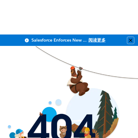
Salesforce Enforces New Security Requirements in Summer 2026
阅读更多
Clo