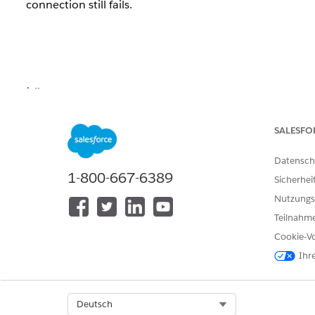
connection still fails.
Lösung
Traffic from CH2.0 applications originates from the
Pod
SALESFO
Allow the Pod Network CIDR
in the
S
100.64.0.0/16
Datensch
1-800-667-6389
Sicherhei
Additional Fix
: Enable Cross-Zone Load Balancing on
Nutzungs
If the VPC Endpoint Service uses an AWS Network L
Teilnahme
Availability Zones may not reach targets and may cause
Cookie-Vo
Ihr
Zusätzliche Ressourcen
Key Limitations to Be Aware Of
Select Org
Deutsch