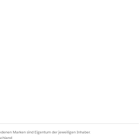
imary CIDR.
ccount).
, traffic from some
iedenen Marken sind Eigentum der jeweiligen Inhaber.
schland