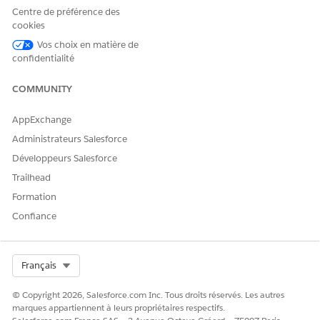
Centre de préférence des
cookies
Numéro d’article de la base de connaissances
Vos choix en matière de
005318898
confidentialité
COMMUNITY
CET ARTICLE A-T-IL RÉSOLU VOTRE PROBLÈME ?
AppExchange
Dites-nous ce que nous pouvons améliorer !
Administrateurs Salesforce
Oui
Non
Développeurs Salesforce
Trailhead
Formation
Confiance
Select Org
Français
© Copyright 2026, Salesforce.com Inc. Tous droits réservés. Les autres
marques appartiennent à leurs propriétaires respectifs.