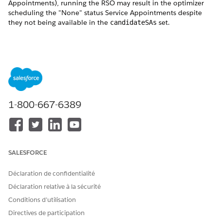
Appointments), running the RSO may result in the optimizer
scheduling the "None" status Service Appointments despite
they not being available in the
set.
candidateSAs
Résolution
When the
set is empty ([]), the system
candidateSas
interprets it as null, and the constraints are not applied.
Hence, new Service Appointments can be scheduled by the
optimizer (None -> Scheduled).
1-800-667-6389
To avoid this behavior, you can set the
candidateSasFields
parameter to a field like isDeleted or another field that no
Service Appointment satisfies. This will avoid any "None"
Service Appointments to get scheduled.
SALESFORCE
Ressources supplémentaires
Déclaration de confidentialité
Déclaration relative à la sécurité
See Also:
Conditions d’utilisation
OAAS Class
Directives de participation