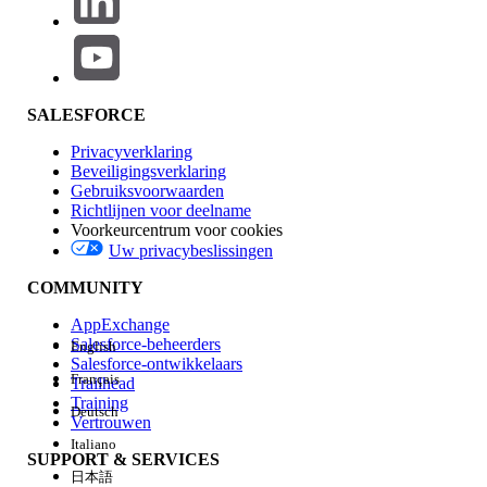
Knowledge-artikelnummer
005318898
SALESFORCE
HEEFT DIT ARTIKEL UW PROBLEEM OPGELOST?
Privacyverklaring
Laat ons weten wat we kunnen doen om te verbeteren!
Beveiligingsverklaring
Gebruiksvoorwaarden
Richtlijnen voor deelname
Ja
Nee
Voorkeurcentrum voor cookies
Uw privacybeslissingen
COMMUNITY
AppExchange
Salesforce-beheerders
English
Salesforce-ontwikkelaars
Français
Trailhead
Training
Deutsch
Vertrouwen
Italiano
SUPPORT & SERVICES
日本語