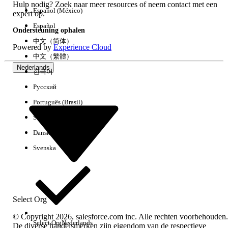
Hulp nodig? Zoek naar meer resources of neem contact met een
Español (México)
expert op.
Español
Ondersteuning ophalen
中文（简体）
Powered by
Experience Cloud
中文（繁體）
Nederlands
한국어
Русский
Português (Brasil)
Suomi
Dansk
Svenska
Select Org
© Copyright 2026, salesforce.com inc. Alle rechten voorbehouden.
Select Org
Nederlands
De diverse handelsmerken zijn eigendom van de respectieve