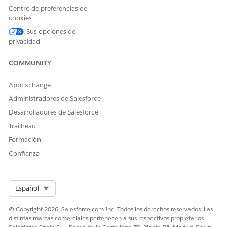
Centro de preferencias de
005318925
cookies
Sus opciones de
privacidad
¿RESOLVIÓ ESTE ARTÍCULO SU PROBLEMA?
COMMUNITY
¡Háganos saber cómo podemos mejorar!
Sí
No
AppExchange
Administradores de Salesforce
Desarrolladores de Salesforce
Trailhead
Formación
Confianza
Select Org
Español
© Copyright 2026, Salesforce.com Inc. Todos los derechos reservados. Las
distintas marcas comerciales pertenecen a sus respectivos propietarios.