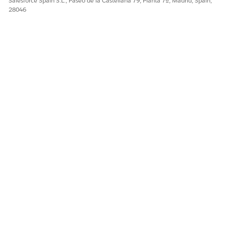
Salesforce Spain S.L., Paseo de la Castellana 79, Planta 7ª, Madrid, Spain,
28046