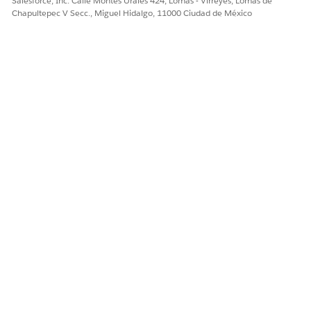
Salesforce, Inc. Calle Montes Urales 424, Lomas - Virreyes, Lomas de
Chapultepec V Secc., Miguel Hidalgo, 11000 Ciudad de México