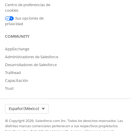
Centro de preferencias de
005318925
cookies
Sus opciones de
privacidad
¿RESOLVIÓ ESTE ARTÍCULO SU PROBLEMA?
COMMUNITY
¡Háganos saber cómo podemos mejorar!
Sí
No
AppExchange
Administradores de Salesforce
Desarrolladores de Salesforce
Trailhead
Capacitación
Trust
Select Org
Español (México)
© Copyright 2026, Salesforce.com Inc. Todos los derechos reservados. Las
distintas marcas comerciales pertenecen a sus respectivos propietarios.