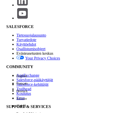
RATKAISIKO TÄMÄ ARTIKKELI ONGELMASI?
Anna palautetta, jotta voimme kehittyä!
SALESFORCE
Kyllä
Ei
Tietosuojalausunto
Turvatiedote
Käyttöehdot
Osallistumisohjeet
Evästeasetusten keskus
Your Privacy Choices
COMMUNITY
AppExchange
English
Salesforce-pääkäyttäjät
Français
Salesforce-kehittäjät
Trailhead
Deutsch
Koulutus
Trust
Italiano
日本語
SUPPORT & SERVICES