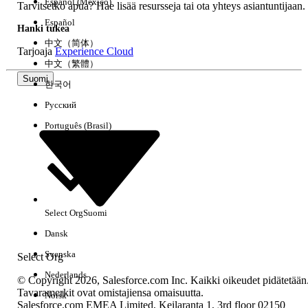
Español (México)
Tarvitsetko apua? Hae lisää resursseja tai ota yhteys asiantuntijaan.
Español
Hanki tukea
中文（简体）
Tarjoaja
Experience Cloud
中文（繁體）
Suomi
한국어
Русский
Português (Brasil)
Select Org
Suomi
Dansk
Svenska
Select Org
Nederlands
© Copyright 2026, Salesforce.com Inc. Kaikki oikeudet pidätetään
Tavaramerkit ovat omistajiensa omaisuutta.
Norsk
Salesforce.com EMEA Limited, Keilaranta 1, 3rd floor 02150