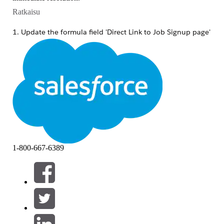
Ratkaisu
1. Update the formula field 'Direct Link to Job Signup page'
to reference the correct domain URL.
2. Use Custom Labels to store the base URL of your public
Salesforce Site and dynamically reference it in the formula
field.
3. Consider using Custom Metadata Types or Hierarchy
Custom Settings to store environment-specific Site domains
for easier management during domain changes or sandbox
migrations.
4. Ensure email templates pulling the formula field use the
1-800-667-6389
merge field dynamically instead of hardcoding the URL into
the template's HTML.
Knowledge-artikkelin numero
005318925