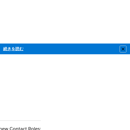
続きを読む
Clo
 new Contact Roles;