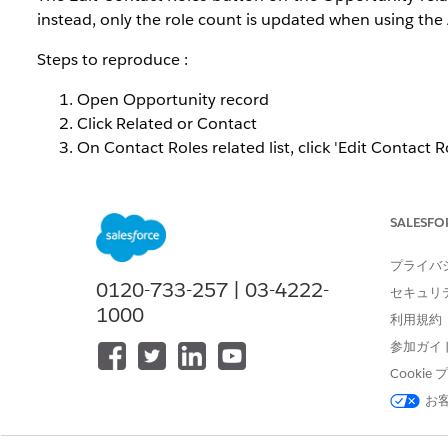
instead, only the role count is updated when using the
Steps to reproduce :
Open Opportunity record
Click Related or Contact
On Contact Roles related list, click 'Edit Contact R
Edit is unable on the contact role list.
SALESFO
This behavior occurs when inline editing on list views is
プライバ
解決策
0120-733-257 | 03-4222-
セキュリ
1000
利用規約
To verify whether inline editing is disabled in your organ
参加ガイ
If inline editing is not available, contact Salesforce
Cooki
backend.
お
Alternatively, Contact Roles can be edited individuall