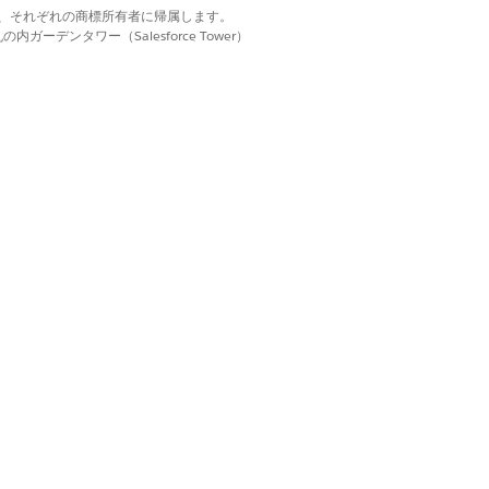
d. それぞれの商標は、それぞれの商標所有者に帰属します。
ーデンタワー（Salesforce Tower）
はい
いいえ