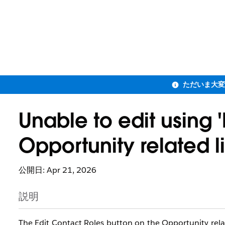
Unable to edit using 
Opportunity related li
公開日: Apr 21, 2026
説明
The Edit Contact Roles button on the Opportunity relat