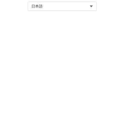
Select Org
日本語
その他のリソース
Edit the Contact Roles for Account, Case, Contract, or Opport
ナレッジ記事番号
005318927
この記事で問題は解決されましたか?
ご意見をお待ちしております。