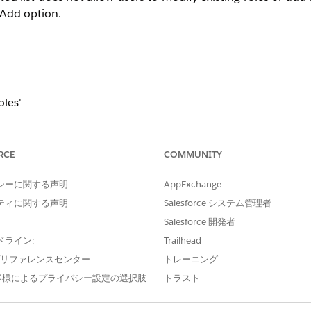
 Add option.
oles'
RCE
COMMUNITY
 disabled for the organization.
シーに関する声明
AppExchange
ティに関する声明
Salesforce システム管理者
Salesforce 開発者
ization, open any list view and attempt to edit a field directly
ドライン:
Trailhead
 Support to request enabling the inline editing feature for 
e プリファレンスセンター
トレーニング
客様によるプライバシー設定の選択肢
トラスト
y by accessing each record through the list view dropdown me