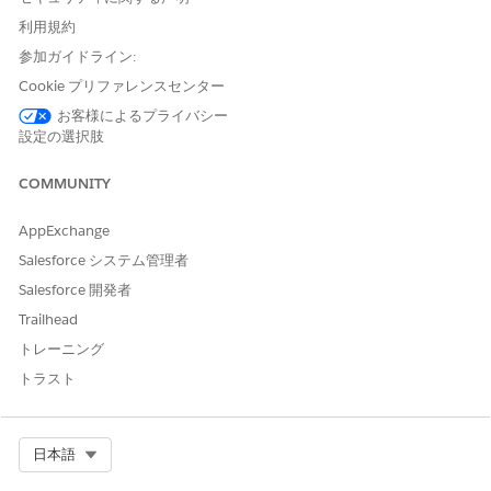
利用規約
005318929
参加ガイドライン:
Cookie プリファレンスセンター
お客様によるプライバシー
この記事で問題は解決されましたか?
設定の選択肢
ご意見をお待ちしております。
COMMUNITY
はい
いいえ
AppExchange
Salesforce システム管理者
Salesforce 開発者
Trailhead
トレーニング
トラスト
Select Org
日本語