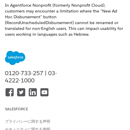
In Agentforce Nonprofit (formerly Nonprofit Cloud),
customers may encounter a limitation where the "New Ad
Hoc Disbursement" button
(RecordUnscheduledDisbursement) cannot be renamed or
translated for non-English users. This can impact usability for
users working in languages such as Hebrew.
This standard quick action cannot be cloned, renamed, or
translated using the Translation Workbench.
0120-733-257 | 03-
解決策
4222-1000
As a workaround, customers can create a custom quick action
that invokes the underlying flow : Disburse Participant
Benefits. This allows the use of a custom label, which can be
defined in the desired language (for example, Hebrew),
SALESFORCE
improving the user experience for non-English-speaking users.
プライバシーに関する声明
セキュリティに関する声明
ナレッジ記事番号