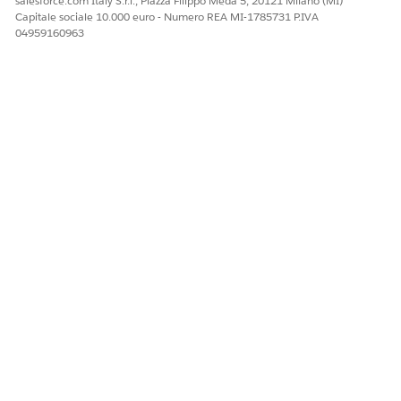
salesforce.com Italy S.r.l., Piazza Filippo Meda 5, 20121 Milano (MI)
Capitale sociale 10.000 euro - Numero REA MI-1785731 P.IVA
04959160963