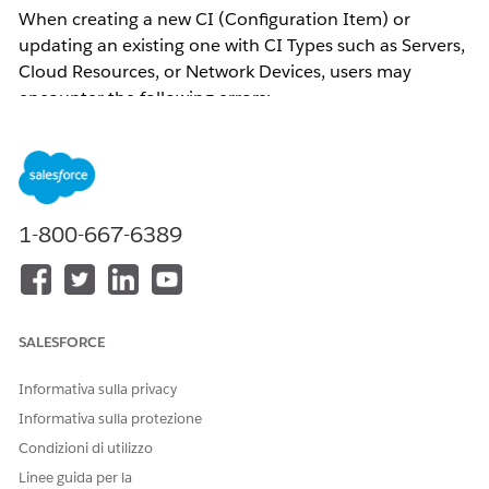
When creating a new CI (Configuration Item) or
updating an existing one with CI Types such as Servers,
Cloud Resources, or Network Devices, users may
encounter the following errors:
"You don't have the required license to create the
CI Type – [CI Type Name]"
"You don't have the required license to update
the CI Type – [CI Type Name]"
1-800-667-6389
Risoluzione
Creating or updating CIs of types such as Servers, Cloud
Resources, or Network Devices requires the
CMDB Enterprise
SALESFORCE
SKU Add-On
. This error applies exclusively to Enterprise
Configuration Items (CIs).
Informativa sulla privacy
Enterprise CIs encompass any configuration item that is not
Informativa sulla protezione
an end-user endpoint such as Servers, Cloud Resources,
Application Services, and Network Devices and more.
Condizioni di utilizzo
Salesforce Help – IT Services
For more details, refer to:
Linee guida per la