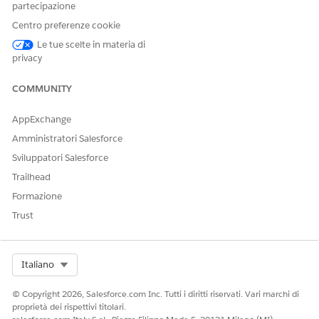
Usage & Digital Wallet
partecipazione
Centro preferenze cookie
Le tue scelte in materia di
Numero articolo Knowledge
privacy
005318932
COMMUNITY
AppExchange
QUESTO ARTICOLO HA RISOLTO IL PROBLEMA?
Amministratori Salesforce
Facci sapere, così possiamo migliorare!
Sviluppatori Salesforce
Sì
No
Trailhead
Formazione
Trust
Select Org
Italiano
© Copyright 2026, Salesforce.com Inc. Tutti i diritti riservati. Vari marchi di
proprietà dei rispettivi titolari.