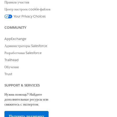
Usage & Digital Wallet
Правила участия
Центр настроек cookie-файлов
Your Privacy Choices
Номер статьи базы знаний
005318932
COMMUNITY
AppExchange
Администраторы Salesforce
ЭТА СТАТЬЯ РЕШИЛА ВАШУ ПРОБЛЕМУ?
Оставьте свой отзыв, чтобы мы могли стать лучше!
Разработчики Salesforce
Trailhead
Да
Нет
Обучение
Trust
SUPPORT & SERVICES
Нужна помощь? Найдите
дополнительные ресурсы или
свяжитесь с экспертом.
Получить поддержку