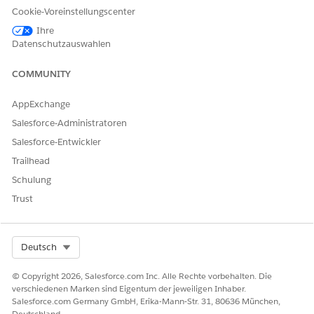
Cookie-Voreinstellungscenter
Ihre
Datenschutzauswahlen
Nummer des Knowledge-Artikels
005318949
COMMUNITY
AppExchange
Salesforce-Administratoren
KONNTEN SIE IHR PROBLEM MITHILFE DIESES ARTIKELS
LÖSEN?
Salesforce-Entwickler
Geben Sie uns Feedback, damit wir uns verbessern können.
Trailhead
Schulung
Ja
Nein
Trust
Select Org
Deutsch
© Copyright 2026, Salesforce.com Inc. Alle Rechte vorbehalten. Die
verschiedenen Marken sind Eigentum der jeweiligen Inhaber.
Salesforce.com Germany GmbH, Erika-Mann-Str. 31, 80636 München,
Deutschland