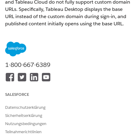
and Tableau Cloud do not fully support custom domain
URLs. Specifically, Tableau Desktop displays the base
URL instead of the custom domain during sign-in, and
published content initially opens using the base URL.
Additionally, OAuth connections configured with
custom domains fail due to URL mismatches.
Lösung
1-800-667-6389
1. Use the 'Share' button in Tableau Cloud to generate and
share content URLs using the custom domain.
2. Configure OAuth redirect URLs to use the custom domain
to prevent mismatches when connecting to OAuth data
SALESFORCE
sources.
Datenschutzerklärung
Zusätzliche Ressourcen
Sicherheitserklärung
Nutzungsbedingungen
Use a Custom Domain with Tableau Cloud
Teilnahmerichtlinien