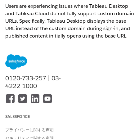
Users are experiencing issues where Tableau Desktop
and Tableau Cloud do not fully support custom domain
URLs. Specifically, Tableau Desktop displays the base
URL instead of the custom domain during sign-in, and
published content initially opens using the base URL.
Additionally, OAuth connections configured with
custom domains fail due to URL mismatches.
解決策
0120-733-257 | 03-
1. Use the 'Share' button in Tableau Cloud to generate and
4222-1000
share content URLs using the custom domain.
2. Configure OAuth redirect URLs to use the custom domain
to prevent mismatches when connecting to OAuth data
sources.
SALESFORCE
その他のリソース
プライバシーに関する声明
セキュリティに関する声明