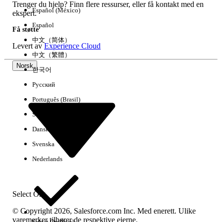
Trenger du hjelp? Finn flere ressurser, eller få kontakt med en
Español (México)
ekspert.
Español
Få støtte
中文（简体）
Levert av
Experience Cloud
中文（繁體）
Norsk
한국어
Русский
Português (Brasil)
Suomi
Dansk
Svenska
Nederlands
Select Org
© Copyright 2026, Salesforce.com Inc. Med enerett. Ulike
varemerker tilhører de respektive eierne.
Select Org
Norsk