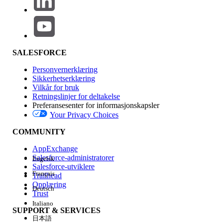
005318949
HJALP DENNE ARTIKKELEN MED Å LØSE PROBLEMET DITT?
SALESFORCE
La oss få vite det slik at vi kan forbedre!
Personvernerklæring
Sikkerhetserklæring
Ja
Nei
Vilkår for bruk
Retningslinjer for deltakelse
Preferansesenter for informasjonskapsler
Your Privacy Choices
COMMUNITY
AppExchange
Salesforce-administratorer
Engelsk
Salesforce-utviklere
Français
Trailhead
Opplæring
Deutsch
Trust
Italiano
SUPPORT & SERVICES
日本語