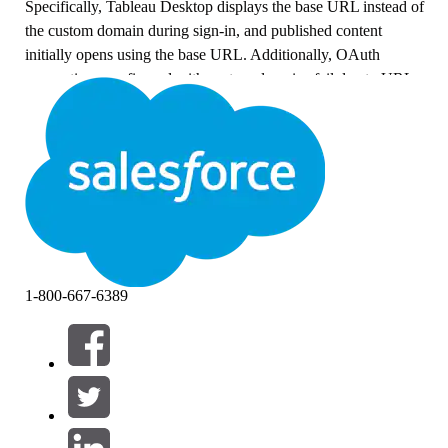
Specifically, Tableau Desktop displays the base URL instead of
the custom domain during sign-in, and published content
initially opens using the base URL. Additionally, OAuth
connections configured with custom domains fail due to URL
mismatches.
Løsning
1. Use the 'Share' button in Tableau Cloud to generate and
share content URLs using the custom domain.
2. Configure OAuth redirect URLs to use the custom domain
to prevent mismatches when connecting to OAuth data
sources.
1-800-667-6389
Flere ressurser
Use a Custom Domain with Tableau Cloud
Knowledge-artikkelnummer