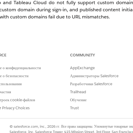
p and Tableau Cloud do not fully support custom domain U
custom domain during sign-in, and published content initia
 with custom domains fail due to URL mismatches.
e and share content URLs using the custom domain.
RCE
COMMUNITY
domain to prevent mismatches when connecting to OAuth dat
е о конфиденциальности
AppExchange
 о безопасности
Администраторы Salesforce
спользования
Разработчики Salesforce
частия
Trailhead
троек cookie-файлов
Обучение
r Privacy Choices
Trust
© salesforce.com, inc., 2026 гг. Все права защищены. Упомянутые товарные з
Salesforce, Inc. Salesforce Tower, 415 Mission Street, 3rd Floor, San Francis