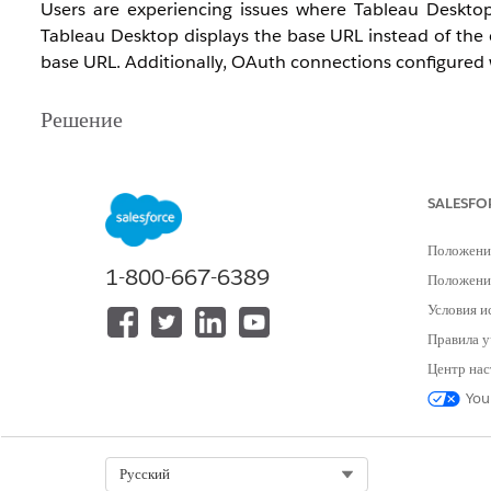
Users are experiencing issues where Tableau Deskto
Tableau Desktop displays the base URL instead of the 
base URL. Additionally, OAuth connections configured
Решение
1. Use the 'Share' button in Tableau Cloud to generat
SALESFO
2. Configure OAuth redirect URLs to use the custom 
Положени
1-800-667-6389
Дополнительные ресурсы
Положение
Условия и
Use a Custom Domain with Tableau Cloud
Правила у
Центр нас
You
Номер статьи базы знаний
Select Org
Русский
005318949