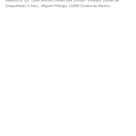
Salesforce, Inc. Calle Montes Urales 424, Lomas - Virreyes, Lomas de
Chapultepec V Secc., Miguel Hidalgo, 11000 Ciudad de México