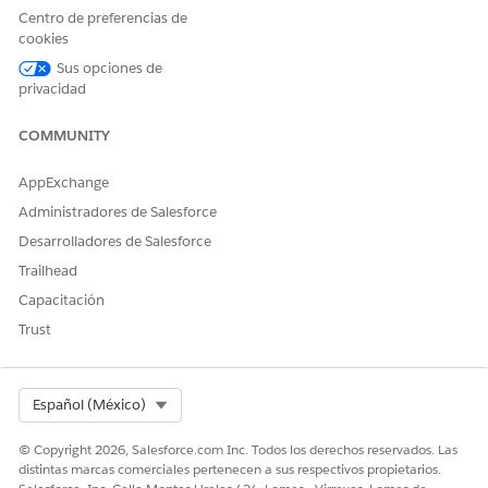
Return to the main screen to confirm that cases
Centro de preferencias de
are visible and the Spiff organization can be
cookies
selected when creating a new case
.
Sus opciones de
privacidad
Número del artículo de conocimiento
COMMUNITY
005319541
AppExchange
Administradores de Salesforce
¿RESOLVIÓ ESTE ARTÍCULO SU PROBLEMA?
Desarrolladores de Salesforce
¡Háganos saber cómo podemos mejorar!
Trailhead
Sí
No
Capacitación
Trust
Select Org
Español (México)
© Copyright 2026, Salesforce.com Inc. Todos los derechos reservados. Las
distintas marcas comerciales pertenecen a sus respectivos propietarios.