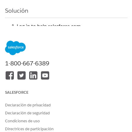
Solución
Log in to help.salesforce.com
.
Navigate to the
My Cases Tab
>
Manage All
Orgs
section
.
Scroll down to the bottom section "
Don't See an
Org?
" select the
Connect an Org
button located at
the bottom of the page
.
1-800-667-6389
Under "
Connected Accounts"
click on
Connect an
Account
.
Select
SPIFF
as the account type
.
Choose the appropriate server from the
SALESFORCE
options provided (US1 vs EU1)
.
Log in to the selected server when prompted
.
Declaración de privacidad
Verify that the SPIFF environment now appears in
Declaración de seguridad
the list of connected environments under the
Condiciones de uso
"
Connected Accounts
" section from step 4
.
Directrices de participación