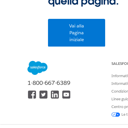
quella pagina.
Vai alla
Pagina
iniziale
SALESFO
Informativ
1-800-667-6389
Informati
Condizioni
Linee gui
Centro pr
Le t