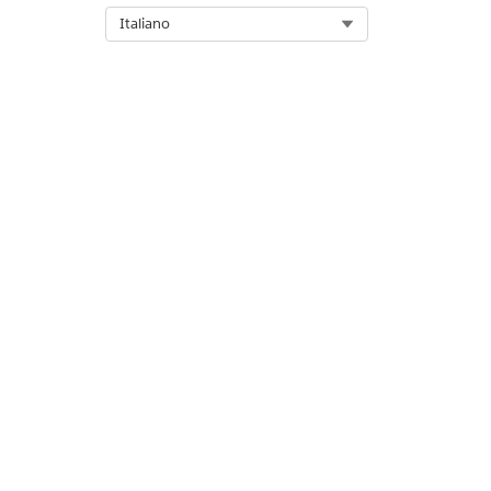
Select Org
Italiano