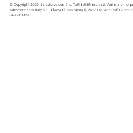
© Copyright 2026, Salesforce.com Inc. Tutti i diritti riservati. Vari marchi di pro
salesforce.com Italy S.r.l., Piazza Filippo Meda 5, 20121 Milano (MI) Capit
04959160963