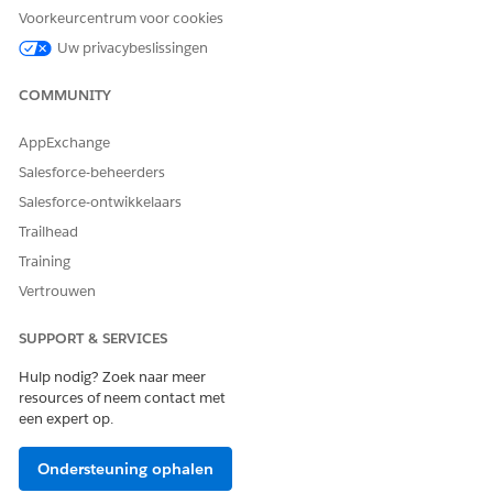
Voorkeurcentrum voor cookies
Uw privacybeslissingen
Knowledge-artikelnummer
COMMUNITY
005319570
AppExchange
Salesforce-beheerders
HEEFT DIT ARTIKEL UW PROBLEEM OPGELOST?
Salesforce-ontwikkelaars
Laat ons weten wat we kunnen doen om te verbeteren!
Trailhead
Ja
Nee
Training
Vertrouwen
SUPPORT & SERVICES
Hulp nodig? Zoek naar meer
resources of neem contact met
een expert op.
Ondersteuning ophalen