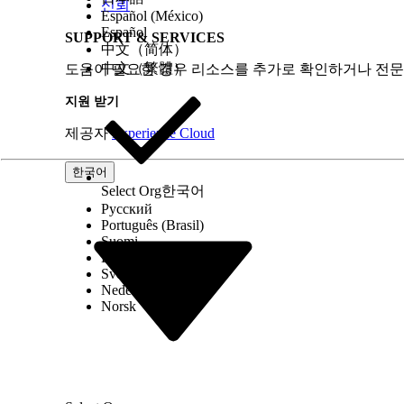
신뢰
Español (México)
Español
SUPPORT & SERVICES
中文（简体）
中文（繁體）
도움이 필요한 경우 리소스를 추가로 확인하거나 전문
지원 받기
제공자
Experience Cloud
한국어
Select Org
한국어
Русский
Português (Brasil)
Suomi
Dansk
Svenska
Nederlands
Norsk