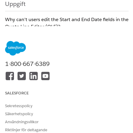
Uppgift
Why can't users edit the Start and End Date fields in the
Quote Line Editor (QLE)?
Steg
1. Update the product settings by setting Subscription
1-800-667-6389
Pricing to Fixed Price and defining the Subscription
Term. 2. Re-add the product in the Quote Line Editor
(QLE) after updating the product settings.
SALESFORCE
Knowledge-artikelnummer
005321478
Sekretesspolicy
Säkerhetspolicy
Användningsvillkor
LÖSTE DENNA ARTIKEL DITT PROBLEM?
Riktlinjer för deltagande
Berätta för oss vad vi kan förbättra!