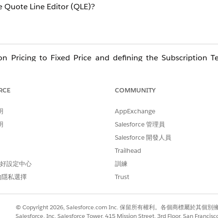
he Quote Line Editor (QLE)?
on Pricing to Fixed Price and defining the Subscription T
he product settings.
RCE
COMMUNITY
明
AppExchange
明
Salesforce 管理員
Salesforce 開發人員
Trailhead
 偏好設定中心
訓練
的隱私選擇
Trust
© Copyright 2026, Salesforce.com Inc. 保留所有權利。各個商標屬於其個
Salesforce, Inc. Salesforce Tower, 415 Mission Street, 3rd Floor, San Francis