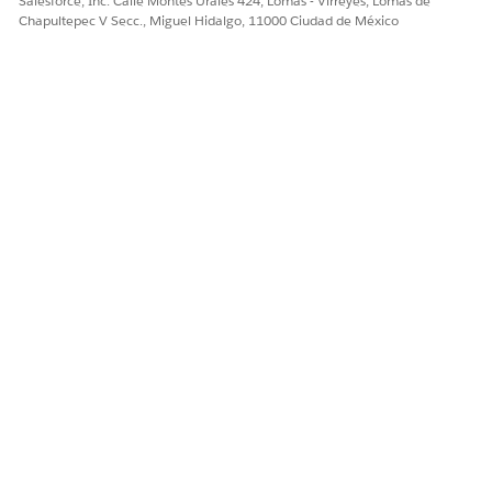
Salesforce, Inc. Calle Montes Urales 424, Lomas - Virreyes, Lomas de
Chapultepec V Secc., Miguel Hidalgo, 11000 Ciudad de México