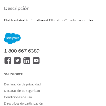
Descripción
Fields related to Enrollment Eligibility Criteria cannot be
added in reports created from a custom report type
where Care Program Eligibility Rule is defined as the primary
object. This behavior is a known Salesforce limitation.
Número del artículo de conocimiento
1-800-667-6389
005321486
¿RESOLVIÓ ESTE ARTÍCULO SU PROBLEMA?
SALESFORCE
¡Háganos saber cómo podemos mejorar!
Declaración de privacidad
Sí
No
Declaración de seguridad
Condiciones de uso
Directrices de participación