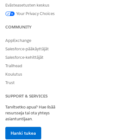
Evästeasetusten keskus
Your Privacy Choices
COMMUNITY
AppExchange
Salesforce-pääkäyttäjät
Salesforce-kehittäjät
Trailhead
Koulutus
Trust
SUPPORT & SERVICES
Tarvitsetko apua? Hae lisää
resursseja tai ota yhteys
asiantuntijaan.
Hanki tukea