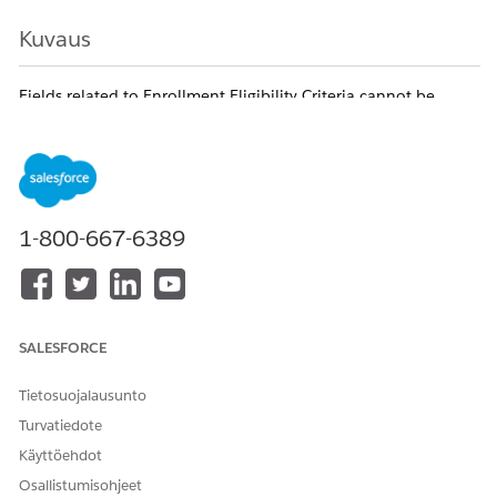
Kuvaus
Fields related to Enrollment Eligibility Criteria cannot be
added in reports created from a custom report type
where Care Program Eligibility Rule is defined as the primary
object. This behavior is a known Salesforce limitation.
Knowledge-artikkelin numero
1-800-667-6389
005321486
RATKAISIKO TÄMÄ ARTIKKELI ONGELMASI?
SALESFORCE
Anna palautetta, jotta voimme kehittyä!
Tietosuojalausunto
Kyllä
Ei
Turvatiedote
Käyttöehdot
Osallistumisohjeet