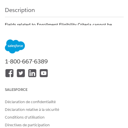
Description
Fields related to Enrollment Eligibility Criteria cannot be
added in reports created from a custom report type
where Care Program Eligibility Rule is defined as the primary
object. This behavior is a known Salesforce limitation.
Numéro d’article de la base de connaissances
1-800-667-6389
005321486
CET ARTICLE A-T-IL RÉSOLU VOTRE PROBLÈME ?
SALESFORCE
Dites-nous ce que nous pouvons améliorer !
Déclaration de confidentialité
Oui
Non
Déclaration relative à la sécurité
Conditions d’utilisation
Directives de participation