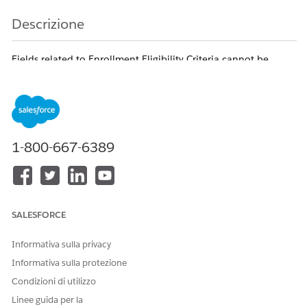
Descrizione
Fields related to Enrollment Eligibility Criteria cannot be
added in reports created from a custom report type
where Care Program Eligibility Rule is defined as the primary
object. This behavior is a known Salesforce limitation.
Numero articolo Knowledge
1-800-667-6389
005321486
QUESTO ARTICOLO HA RISOLTO IL PROBLEMA?
SALESFORCE
Facci sapere, così possiamo migliorare!
Informativa sulla privacy
Sì
No
Informativa sulla protezione
Condizioni di utilizzo
Linee guida per la