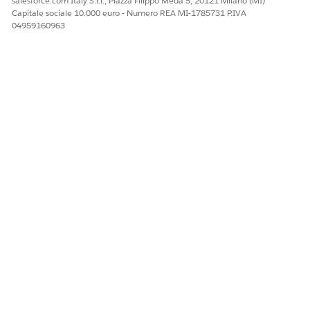
salesforce.com Italy S.r.l., Piazza Filippo Meda 5, 20121 Milano (MI)
Capitale sociale 10.000 euro - Numero REA MI-1785731 P.IVA
04959160963