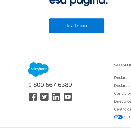
esa página.
Ir a Inicio
SALESFO
Declaraci
1-800-667-6389
Declaraci
Condicio
Directric
Centro de
Sus