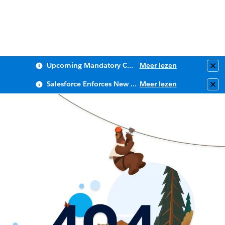
Upcoming Mandatory Changes to Public Key Infrastructure (PKI)
Meer lezen
Clo
Salesforce Enforces New Security Requirements in Summer 2026
Meer lezen
Clo