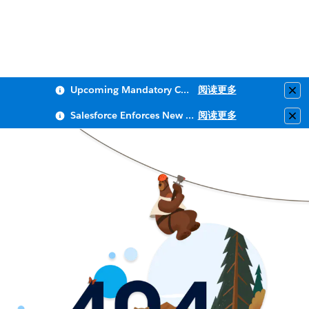
Upcoming Mandatory Changes to Public Key Infrastructure (PKI)
阅读更多
Clo
Salesforce Enforces New Security Requirements in Summer 2026
阅读更多
Clo