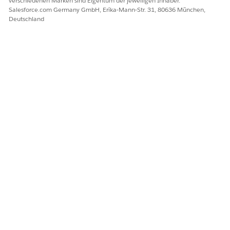
verschiedenen Marken sind Eigentum der jeweiligen Inhaber.
Salesforce.com Germany GmbH, Erika-Mann-Str. 31, 80636 München,
Deutschland