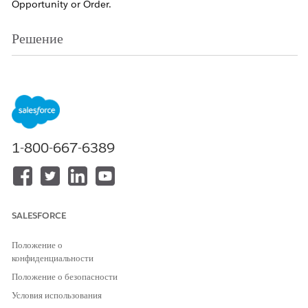
Opportunity or Order.
Решение
To resolve this, ensure the following conditions are met
for every line item expected to be a subscription or
contract line item:
Product Configuration:
The source Product
1-800-667-6389
record must have the Subscription Pricing field
(e.g., Fixed Price or Percent of Total) populated.
Quote Line Validation:
The Quote Line must
inherit this Subscription Pricing value. If it is null
SALESFORCE
on the Quote Line, a Subscription/Contract Line
Item will not be created.
Положение о
Order Product Sync (Crucial for CLI):
If
конфиденциальности
contracting from an Order, the
Order Product
Положение о безопасности
(Order Item) must also have the Subscription
Условия использования
Pricing value populated.