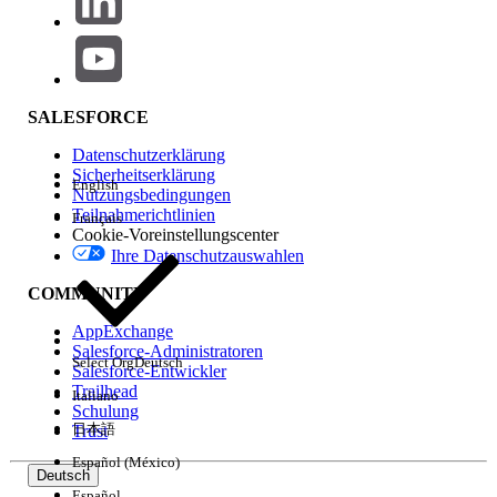
005321504
KONNTEN SIE IHR PROBLEM MITHILFE DIESES ARTIKELS
LÖSEN?
SALESFORCE
Geben Sie uns Feedback, damit wir uns verbessern können.
Datenschutzerklärung
Sicherheitserklärung
English
Ja
Nein
Nutzungsbedingungen
Teilnahmerichtlinien
Français
Cookie-Voreinstellungscenter
Ihre Datenschutzauswahlen
COMMUNITY
AppExchange
Salesforce-Administratoren
Select Org
Deutsch
Salesforce-Entwickler
Trailhead
Italiano
Schulung
日本語
Trust
Español (México)
Deutsch
Español