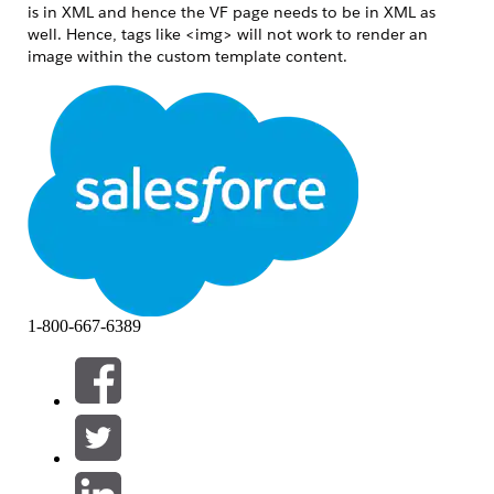
is in XML and hence the VF page needs to be in XML as
well. Hence, tags like <img> will not work to render an
image within the custom template content.
Lösung
The following snippet of code can be used to render an
image inside a VisualForce template content:
<block>

      <external-graphic src="url-to-source-image"></
</block>
Zusätzliche Ressourcen
1-800-667-6389
https://help.salesforce.com/s/articleView?
id=sales.cpq_template_content.htm&language=en_US&type=
Nummer des Knowledge-Artikels