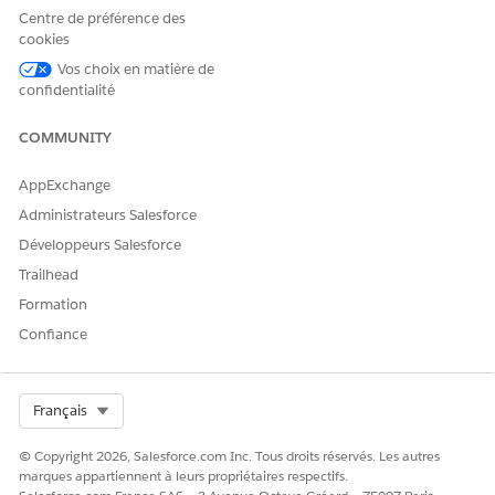
005321504
Centre de préférence des
cookies
Vos choix en matière de
confidentialité
CET ARTICLE A-T-IL RÉSOLU VOTRE PROBLÈME ?
Dites-nous ce que nous pouvons améliorer !
COMMUNITY
Oui
Non
AppExchange
Administrateurs Salesforce
Développeurs Salesforce
Trailhead
Formation
Confiance
Select Org
Français
© Copyright 2026, Salesforce.com Inc. Tous droits réservés. Les autres
marques appartiennent à leurs propriétaires respectifs.