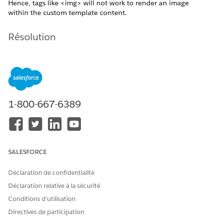
Hence, tags like <img> will not work to render an image
within the custom template content.
Résolution
The following snippet of code can be used to render an
image inside a VisualForce template content:
<block>

1-800-667-6389
      <external-graphic src="url-to-source-image"></e
</block>
Ressources supplémentaires
SALESFORCE
https://help.salesforce.com/s/articleView?
Déclaration de confidentialité
id=sales.cpq_template_content.htm&language=en_US&type=5
Déclaration relative à la sécurité
Conditions d’utilisation
Numéro d’article de la base de connaissances
Directives de participation