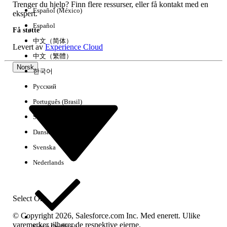
Trenger du hjelp? Finn flere ressurser, eller få kontakt med en
Español (México)
ekspert.
Español
Få støtte
中文（简体）
Levert av
Experience Cloud
中文（繁體）
Norsk
한국어
Русский
Português (Brasil)
Suomi
Dansk
Svenska
Nederlands
Select Org
© Copyright 2026, Salesforce.com Inc. Med enerett. Ulike
varemerker tilhører de respektive eierne.
Select Org
Norsk