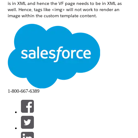
is in XML and hence the VF page needs to be in XML as
well. Hence, tags like <img> will not work to render an
image within the custom template content.
Løsning
The following snippet of code can be used to render an
image inside a VisualForce template content:
<block>

      <external-graphic src="url-to-source-image"></
</block>
Flere ressurser
1-800-667-6389
https://help.salesforce.com/s/articleView?
id=sales.cpq_template_content.htm&language=en_US&type=
Knowledge-artikkelnummer