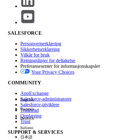
005321504
HJALP DENNE ARTIKKELEN MED Å LØSE PROBLEMET DITT?
La oss få vite det slik at vi kan forbedre!
SALESFORCE
Ja
Nei
Personvernerklæring
Sikkerhetserklæring
Vilkår for bruk
Retningslinjer for deltakelse
Preferansesenter for informasjonskapsler
Your Privacy Choices
COMMUNITY
AppExchange
Salesforce-administratorer
Engelsk
Salesforce-utviklere
Français
Trailhead
Opplæring
Deutsch
Trust
Italiano
SUPPORT & SERVICES
日本語