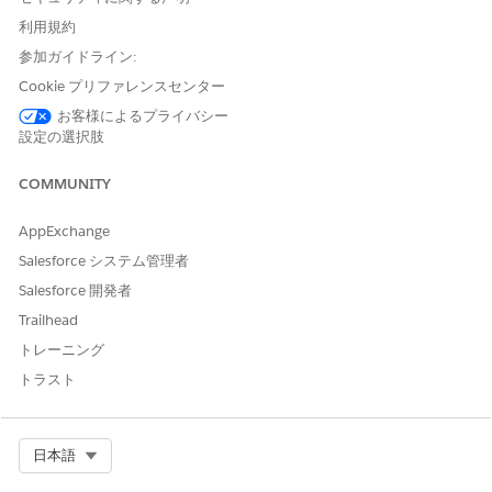
利用規約
3. Renew the registartion file by following the official
参加ガイドライン:
documentation
.
Cookie プリファレンスセンター
お客様によるプライバシー
ナレッジ記事番号
設定の選択肢
005321521
COMMUNITY
AppExchange
この記事で問題は解決されましたか?
Salesforce システム管理者
ご意見をお待ちしております。
Salesforce 開発者
Trailhead
はい
いいえ
トレーニング
トラスト
Select Org
日本語