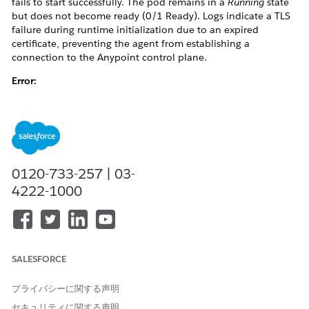
fails to start successfully. The pod remains in a
Running
state
but does not become ready (0/1 Ready). Logs indicate a TLS
failure during runtime initialization due to an expired
certificate, preventing the agent from establishing a
connection to the Anypoint control plane.
Error:
解決策
0120-733-257 | 03-
1. Enable
DEBUG
logging to identify the source of the TLS
4222-1000
error. Check logs for specific endpoints causing the failure.
2. Test connectivity from the Flex Gateway pod to the control-
plan to confirm the issue.
SALESFORCE
$ flexctl check connections

Error: failed connecting to https://arm-mcm2-service.
プライバシーに関する声明
$ flexctl registration inspect

セキュリティに関する声明
{“expiration_date”: “2025-09-25 19:27:32 +0000 UTC”}