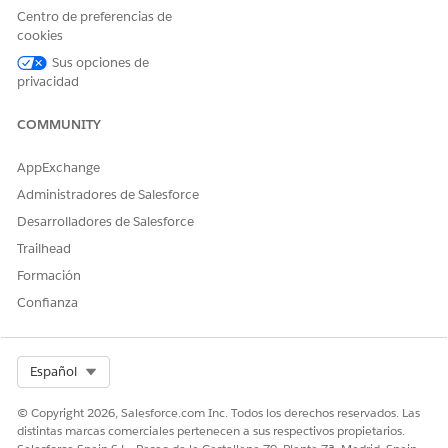
Centro de preferencias de
005321523
cookies
Sus opciones de
privacidad
¿RESOLVIÓ ESTE ARTÍCULO SU PROBLEMA?
¡Háganos saber cómo podemos mejorar!
COMMUNITY
Sí
No
AppExchange
Administradores de Salesforce
Desarrolladores de Salesforce
Trailhead
Formación
Confianza
Select Org
Español
© Copyright 2026, Salesforce.com Inc. Todos los derechos reservados. Las
distintas marcas comerciales pertenecen a sus respectivos propietarios.