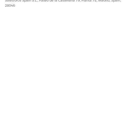
Salesforce Spain S.L., Paseo de la Castellana 79, Planta 7ª, Madrid, Spain,
28046