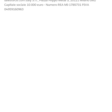
salesforce.com Italy S.r.l., Piazza Filippo Meda 5, 20121 Milano (MI)
Capitale sociale 10.000 euro - Numero REA MI-1785731 P.IVA
04959160963