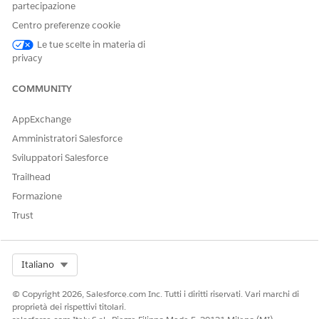
partecipazione
005321523
Centro preferenze cookie
Le tue scelte in materia di
privacy
QUESTO ARTICOLO HA RISOLTO IL PROBLEMA?
Facci sapere, così possiamo migliorare!
COMMUNITY
Sì
No
AppExchange
Amministratori Salesforce
Sviluppatori Salesforce
Trailhead
Formazione
Trust
Select Org
Italiano
© Copyright 2026, Salesforce.com Inc. Tutti i diritti riservati. Vari marchi di
proprietà dei rispettivi titolari.