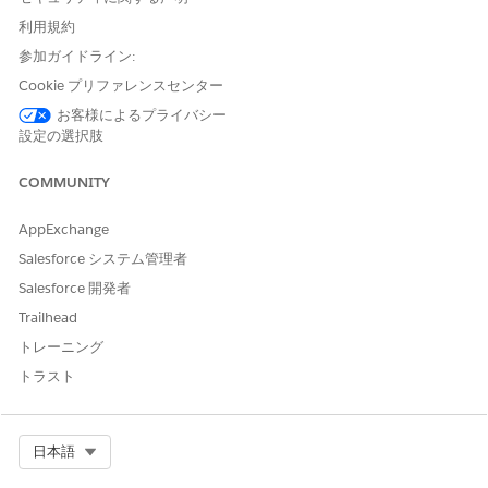
たカスタムコンポーネントを使用するようにス
利用規約
トアを構成します。
参加ガイドライン:
Cookie プリファレンスセンター
お客様によるプライバシー
ナレッジ記事番号
設定の選択肢
005321523
COMMUNITY
AppExchange
この記事で問題は解決されましたか?
Salesforce システム管理者
ご意見をお待ちしております。
Salesforce 開発者
はい
いいえ
Trailhead
トレーニング
トラスト
Select Org
日本語