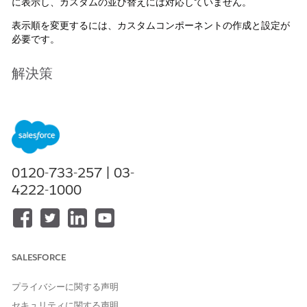
に表示し、カスタムの並び替えには対応していません。
表示順を変更するには、カスタムコンポーネントの作成と設定が
必要です。
解決策
標準の取引先スイッチャーコンポーネントには、表示順を
編集する機能が組み込まれていないため開発が必要です。
開発時の参考として、GitHub の
b2b-commerce-open-
source-components
リポジトリを参照できます。
0120-733-257 | 03-
4222-1000
b2b-commerce-open-source-components リ
ポジトリ内の myAccountSwitcherModal コー
ドを確認し、実装方法を理解します。
SALESFORCE
取引先の並び替えロジックをコードに適用し、
新しいカスタムコンポーネントを作成します。
プライバシーに関する声明
セキュリティに関する声明
標準の取引先スイッチャーの代わりに、作成し