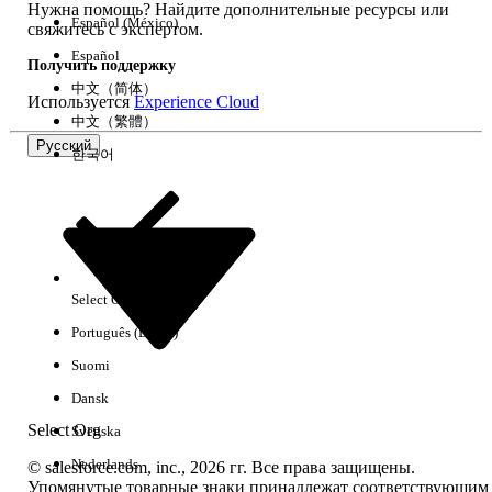
Нужна помощь? Найдите дополнительные ресурсы или
Español (México)
свяжитесь с экспертом.
Español
Получить поддержку
中文（简体）
Используется
Experience Cloud
中文（繁體）
Русский
한국어
Select Org
Русский
Português (Brasil)
Suomi
Dansk
Select Org
Svenska
Nederlands
© salesforce.com, inc., 2026 гг. Все права защищены.
Упомянутые товарные знаки принадлежат соответствующим