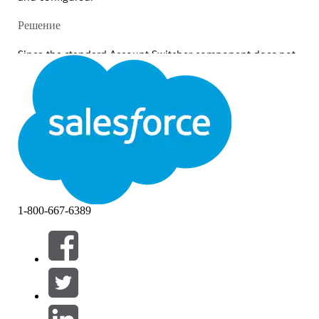
Решение
Since the standard Account Switcher component does not
provide a built-in feature to edit the display order, you
must implement a custom solution. You can refer to the
b2b-commerce-open-source-components repository on
GitHub as a baseline for your development:
Review the
myAccountSwitcherModal code in
the
b2b-commerce-open-source-components
repository to understand the implementation.
Create a new custom component by applying
your specific account sorting logic to the code.
1-800-667-6389
Configure your store to use this custom
component instead of the standard Account
Switcher.
Номер статьи базы знаний