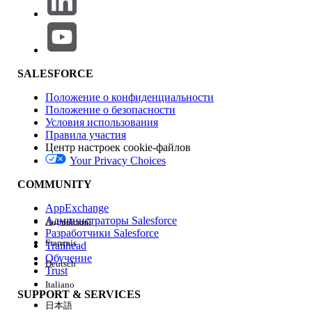
005321523
ЭТА СТАТЬЯ РЕШИЛА ВАШУ ПРОБЛЕМУ?
Оставьте свой отзыв, чтобы мы могли стать лучше!
SALESFORCE
Положение о конфиденциальности
Да
Нет
Положение о безопасности
Условия использования
Правила участия
Центр настроек cookie-файлов
Your Privacy Choices
COMMUNITY
AppExchange
Администраторы Salesforce
Английский
Разработчики Salesforce
Français
Trailhead
Обучение
Deutsch
Trust
Italiano
SUPPORT & SERVICES
日本語