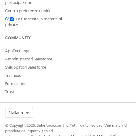
partecipazione
Numero articolo Knowledge
Centro preferenze cookie
005321538
Le tue scelte in materia di
privacy
COMMUNITY
QUESTO ARTICOLO HA RISOLTO IL PROBLEMA?
Facci sapere, così possiamo migliorare!
AppExchange
Sì
No
Amministratori Salesforce
Sviluppatori Salesforce
Trailhead
Formazione
Trust
Select Org
Italiano
© Copyright 2026, Salesforce.com Inc. Tutti i diritti riservati. Vari marchi di
proprietà dei rispettivi titolari.