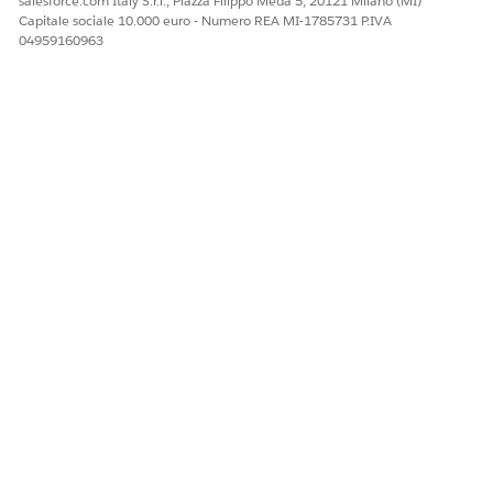
salesforce.com Italy S.r.l., Piazza Filippo Meda 5, 20121 Milano (MI)
Capitale sociale 10.000 euro - Numero REA MI-1785731 P.IVA
04959160963