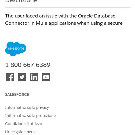
Descrizione
The user faced an issue with the Oracle Database
Connector in Mule applications when using a secure
TLS connection with a shared truststore. The problem
occurred after a Kubernetes secret update, leading to a
NoSuchFileException and ORA-17958 errors.
Risoluzione
1-800-667-6389
Restart the Mule application after updating the
truststore or secret to ensure the new truststore is
correctly loaded and the TLS context is
SALESFORCE
reinitialised.
Ensure the truststore file path remains stable and
Informativa sulla privacy
does not change during Kubernetes secret
Informativa sulla protezione
updates to avoid issues with the cached path in
Condizioni di utilizzo
the JVM.
Linee guida per la