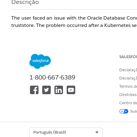
Descrição
The user faced an issue with the Oracle Database Con
truststore. The problem occurred after a Kubernetes s
Resolução
Restart the Mule application after updating the t
SALESFO
context is reinitialised.
Declaraçã
Ensure the truststore file path remains stable 
1-800-667-6389
Declaraç
cached path in the JVM.
Termos d
Número do artigo do Knowledge
Diretrize
Centro de
005321538
Sua
ESTE ARTIGO RESOLVEU SEU PROBLEMA?
Select Org
Português (Brasil)
Diga-nos para podermos melhorar!