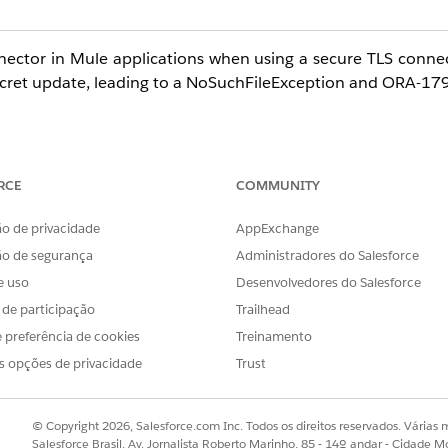
nector in Mule applications when using a secure TLS conne
ecret update, leading to a NoSuchFileException and ORA-179
ruststore or secret to ensure the new truststore is correctly
RCE
COMMUNITY
o de privacidade
AppExchange
and does not change during Kubernetes secret updates to av
ão de segurança
Administradores do Salesforce
e uso
Desenvolvedores do Salesforce
s de participação
Trailhead
 preferência de cookies
Treinamento
s opções de privacidade
Trust
© Copyright 2026, Salesforce.com Inc. Todos os direitos reservados. Várias m
Salesforce Brasil, Av. Jornalista Roberto Marinho, 85 - 14º andar - Cidade M