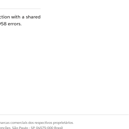
ction with a shared
58 errors.
 loaded and the TLS
oid issues with the
arcas comerciais dos respectivos proprietários.
Sim
Não
onções, São Paulo - SP, 04575-000 Brasil