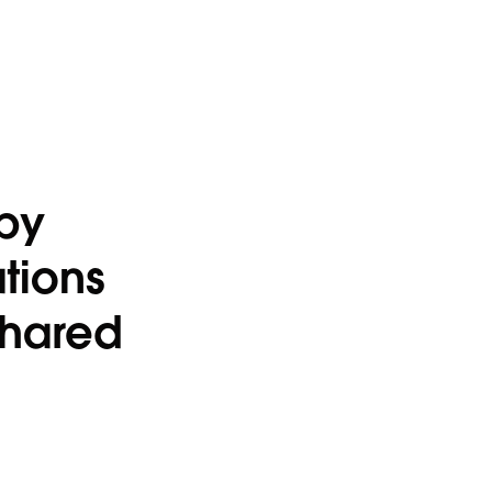
by
tions
shared