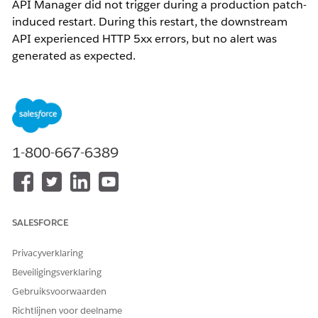
API Manager did not trigger during a production patch-
induced restart. During this restart, the downstream
API experienced HTTP 5xx errors, but no alert was
generated as expected.
Oplossing
1. Understand that alerts in MuleSoft Anypoint API Manager
are evaluated based on aggregated data over a defined
1-800-667-6389
evaluation period (e.g., 5 minutes). Ensure that error
conditions persist for the entire evaluation period to trigger
an alert.
2. Review and adjust the alert configuration to better align
SALESFORCE
with short-duration events. The alerts will only trigger if error
persist more than the defined evaluation period.
Privacyverklaring
Beveiligingsverklaring
Knowledge-artikelnummer
Gebruiksvoorwaarden
005321539
Richtlijnen voor deelname