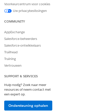
Voorkeurcentrum voor cookies
Uw privacybeslissingen
HEEFT DIT ARTIKEL UW PROBLEEM OPGELOST?
Laat ons weten wat we kunnen doen om te verbeteren!
COMMUNITY
Ja
Nee
AppExchange
Salesforce-beheerders
Salesforce-ontwikkelaars
Trailhead
Training
Vertrouwen
SUPPORT & SERVICES
Hulp nodig? Zoek naar meer
resources of neem contact met
een expert op.
Ondersteuning ophalen