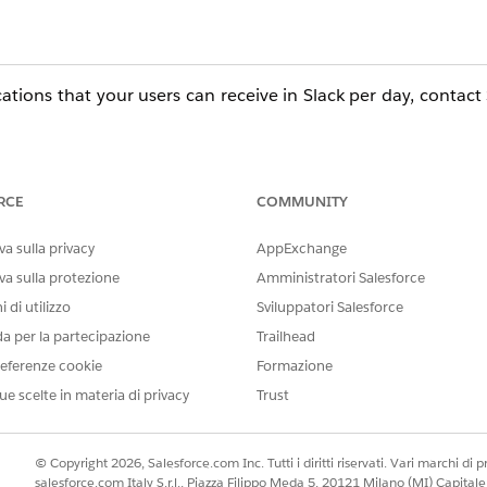
ions that your users can receive in Slack per day, contact
RCE
COMMUNITY
a sulla privacy
AppExchange
va sulla protezione
Amministratori Salesforce
 di utilizzo
Sviluppatori Salesforce
da per la partecipazione
Trailhead
eferenze cookie
Formazione
ue scelte in materia di privacy
Trust
© Copyright 2026, Salesforce.com Inc. Tutti i diritti riservati. Vari marchi di pro
salesforce.com Italy S.r.l., Piazza Filippo Meda 5, 20121 Milano (MI) Capit