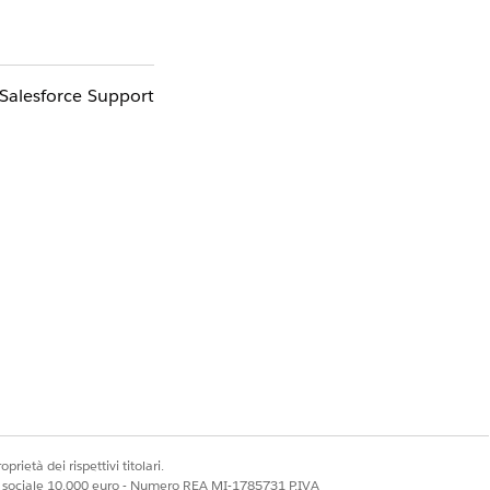
 Salesforce Support
Sì
No
prietà dei rispettivi titolari.
ale sociale 10.000 euro - Numero REA MI-1785731 P.IVA