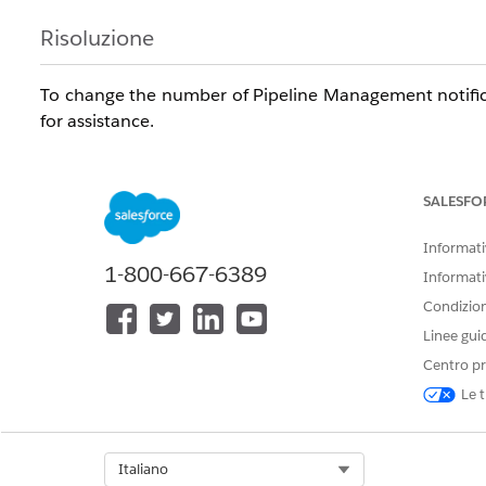
Risoluzione
To change the number of Pipeline Management notificat
for assistance.
Numero articolo Knowledge
SALESFO
005321560
Informativ
1-800-667-6389
Informati
QUESTO ARTICOLO HA RISOLTO IL PROBLEMA?
Condizioni
Facci sapere, così possiamo migliorare!
Linee gui
Centro pr
Le t
Select Org
Italiano