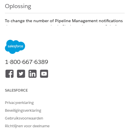
Oplossing
To change the number of Pipeline Management notifications
that your users can receive in Slack per day, contact Salesforce
Support for assistance.
Knowledge-artikelnummer
005321560
1-800-667-6389
HEEFT DIT ARTIKEL UW PROBLEEM OPGELOST?
Laat ons weten wat we kunnen doen om te verbeteren!
SALESFORCE
Ja
Nee
Privacyverklaring
Beveiligingsverklaring
Gebruiksvoorwaarden
Richtlijnen voor deelname