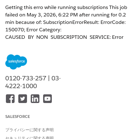
Getting this erro while running subscriptions This job 
failed on May 3, 2026, 6:22 PM after running for 0.2 
min because of: SubscriptionErrorResult: ErrorCode: 
150070; Error Category: 
CAUSED_BY_NON_SUBSCRIPTION_SERVICE; Error 
message: SMTP_HOST_UNREACHABLE. Email failed to 
send. (Attachment sizes: [image/png:130037,]). 
(errorCode=150070);Unable to reach SMTP host. 
Check if SMTP has been configured.; Original exception: 
Email failed to send. (Attachment sizes: 
0120-733-257 | 03-
[image/png:130037,]). (errorCode=150070); 
4222-1000
com.tableausoftware.server.status.reporting.TableauRunti
Email failed to send. (Attachment sizes: 
[image/png:130037,]). (errorCode=150070)
SALESFORCE
解決策
プライバシーに関する声明
This error often occurs if the mail server rejects the email
セキュリティに関する声明