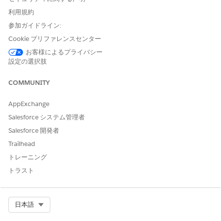
because the "Send emails from" address configured in
利用規約
Tableau Server differs from the username used to
authenticate with the SMTP server. For example, if you
参加ガイドライン:
authenticate as
but try to send emails
admin@domain.com
Cookie プリファレンスセンター
from
, the SMTP server may block
tableau_admin@domain.com
お客様によるプライバシー
the connection. Try changing the "Send emails from" address
設定の選択肢
to exactly match the authenticated account.
COMMUNITY
AppExchange
ナレッジ記事番号
Salesforce システム管理者
005321635
Salesforce 開発者
Trailhead
トレーニング
この記事で問題は解決されましたか?
トラスト
ご意見をお待ちしております。
はい
いいえ
Select Org
日本語