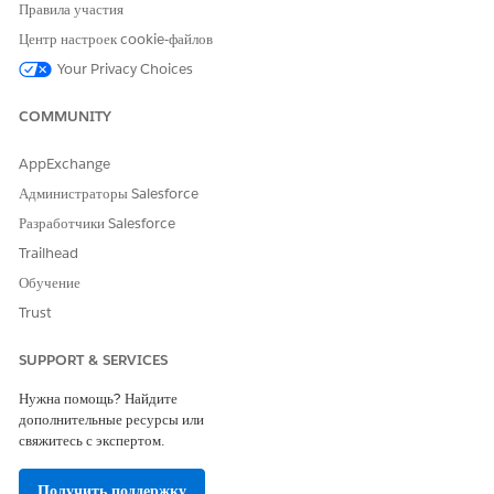
Правила участия
an active Journey in Marketing Cloud. Once the
Центр настроек cookie-файлов
Journey is active, the corresponding event should
Your Privacy Choices
appear in the Data Action Target within Data360.
If the issue persists after completing the above steps, please
COMMUNITY
raise a case with Salesforce Support for further investigation.
AppExchange
Администраторы Salesforce
Номер статьи базы знаний
Разработчики Salesforce
005321636
Trailhead
Обучение
Trust
ЭТА СТАТЬЯ РЕШИЛА ВАШУ ПРОБЛЕМУ?
Оставьте свой отзыв, чтобы мы могли стать лучше!
SUPPORT & SERVICES
Да
Нет
Нужна помощь? Найдите
дополнительные ресурсы или
свяжитесь с экспертом.
Получить поддержку